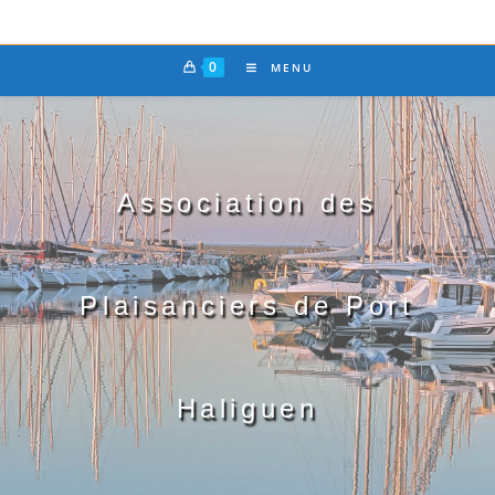
0
MENU
Association des
Plaisanciers de Port
Haliguen