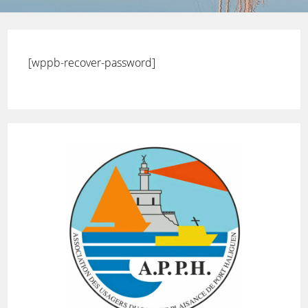
[wppb-recover-password]