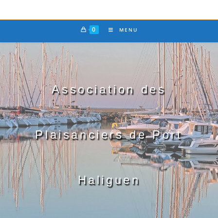
0
MENU
Association des
Plaisanciers de Port
Haliguen