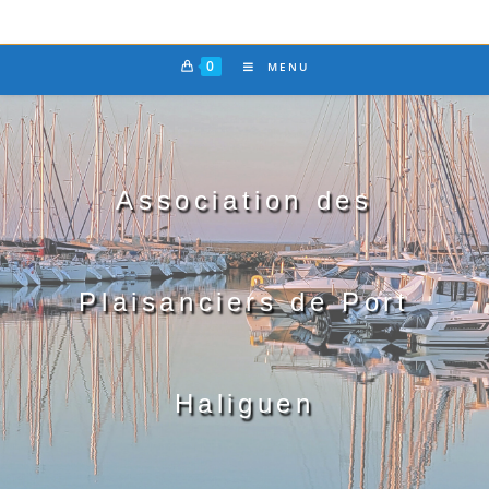
0
MENU
Association des
Plaisanciers de Port
Haliguen