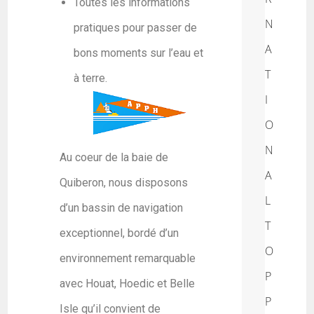
Toutes les informations
N
pratiques pour passer de
A
bons moments sur l’eau et
T
à terre.
I
O
N
Au coeur de la baie de
A
Quiberon, nous disposons
L
d’un bassin de navigation
T
exceptionnel, bordé d’un
O
environnement remarquable
P
avec Houat, Hoedic et Belle
P
Isle qu’il convient de