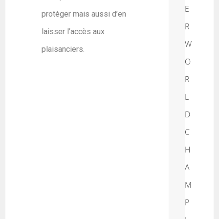
E
protéger mais aussi d’en
R
laisser l’accès aux
W
plaisanciers.
O
R
L
D
C
H
A
M
P