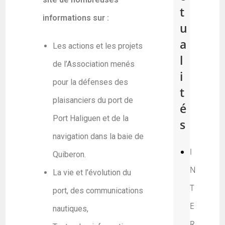
t
informations sur :
u
a
Les actions et les projets
l
de l’Association menés
i
pour la défenses des
t
plaisanciers du port de
é
Port Haliguen et de la
s
navigation dans la baie de
I
Quiberon.
N
La vie et l’évolution du
T
port, des communications
E
nautiques,
R