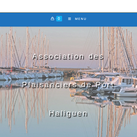
0
MENU
Association des
Plaisanciers de Port
Haliguen