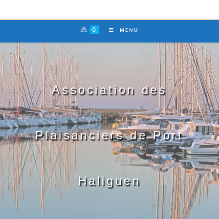
0
MENU
Association des
Plaisanciers de Port
Haliguen