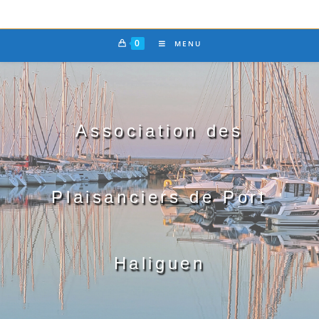
0
MENU
Association des
Plaisanciers de Port
Haliguen