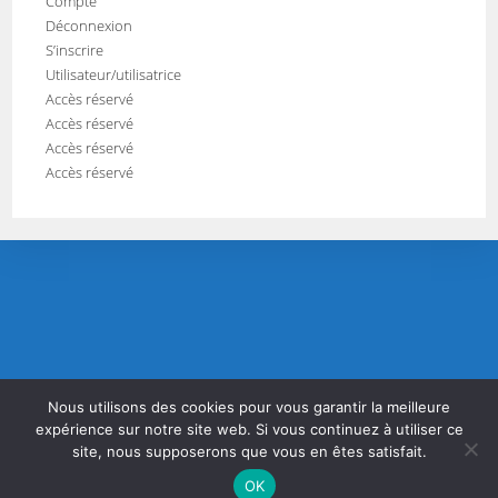
Compte
Déconnexion
S’inscrire
Utilisateur/utilisatrice
Accès réservé
Accès réservé
Accès réservé
Accès réservé
Nous utilisons des cookies pour vous garantir la meilleure
expérience sur notre site web. Si vous continuez à utiliser ce
site, nous supposerons que vous en êtes satisfait.
accueil-apph
mentions légales
compte
s’inscrire
OK
Copyright [2024] - APPH